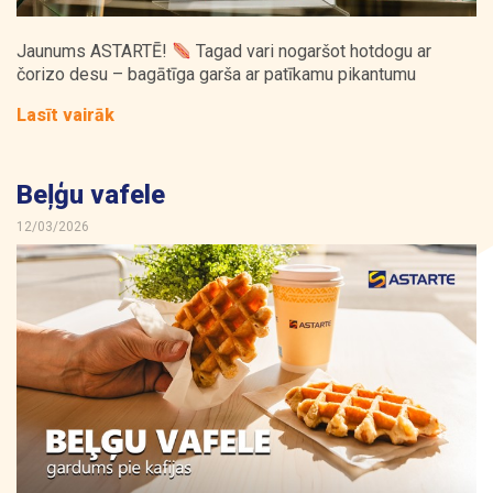
Jaunums ASTARTĒ!
Tagad vari nogaršot hotdogu ar
čorizo desu – bagātīga garša ar patīkamu pikantumu
Lasīt vairāk
Beļģu vafele
12/03/2026