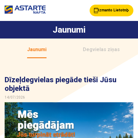
Izmanto Lietotni
Jaunumi
Akcijas
Jaunumi
Jaunumi
Degvielas ziņas
Uzpildes stacijas
Klientu Kartes
Dīzeļdegvielas piegāde tieši Jūsu
objektā
Astarte Bizness
Pakalpojumi
14/07/2026
Vairumtirdzniecība
Par ASTARTE