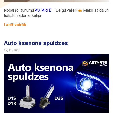
Nogaršo jaunumu
ASTARTĒ
– Beļģu vafeli
Maigi salda un
lieliski sader ar kafiju.
Lasīt vairāk
Auto ksenona spuldzes
19/11/2025